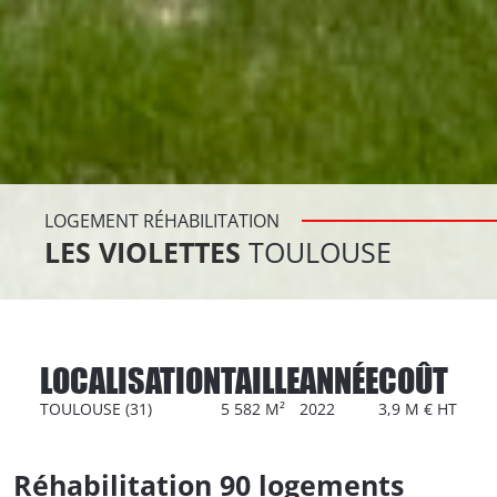
LOGEMENT RÉHABILITATION
LES VIOLETTES
TOULOUSE
LOCALISATION
TAILLE
ANNÉE
COÛT
TOULOUSE (31)
5 582 M²
2022
3,9 M € HT
Réhabilitation 90 logements