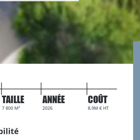
TAILLE
ANNÉE
COÛT
7 800 M²
2026
8,9M € HT
bilité